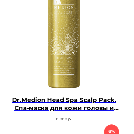
Dr.Medion Head Spa Scalp Pack.
Спа-маска для кожи головы и
волос Др.Медион, 150 мл
8 080
р.
NEW